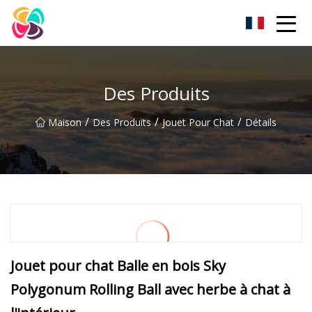
Lit pour animaux de compagnie Shaanxi Co., Ltd
Des Produits
/
/
/
Maison
Des Produits
Jouet Pour Chat
Détails
Jouet pour chat Balle en bois Sky
Polygonum Rolling Ball avec herbe à chat à